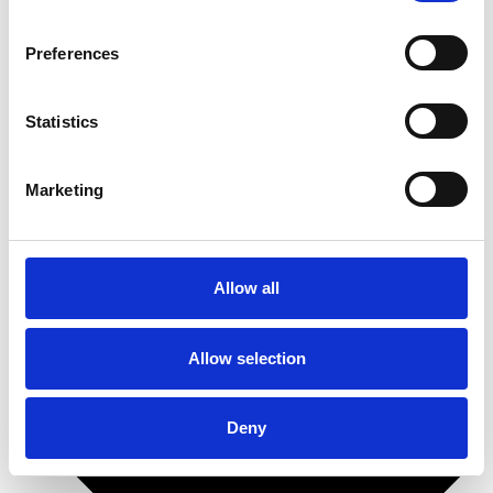
Detaljeret brugsanvisning
Sådan gør du (med billeder)
Preferences
Polersvamp til maskinel brug
Ultraglozz SuperVinyl
Ultraglozz Cleanit
Statistics
Bådudstyr
Marketing
Allow all
Allow selection
Deny