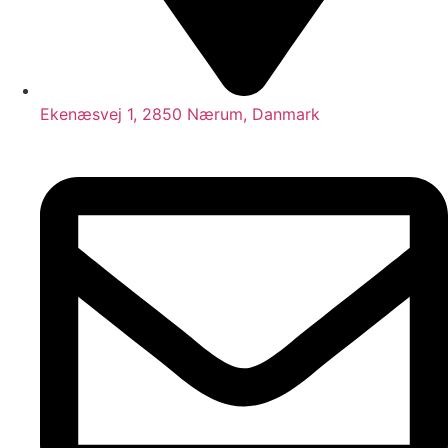
Ekenæsvej 1, 2850 Nærum, Danmark