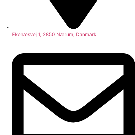
Ekenæsvej 1, 2850 Nærum, Danmark