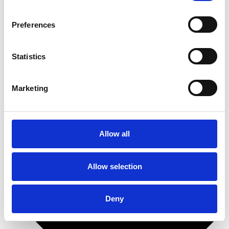
Detaljeret brugsanvisning
Sådan gør du (med billeder)
Preferences
Polersvamp til maskinel brug
Ultraglozz SuperVinyl
Ultraglozz Cleanit
Statistics
Bådudstyr
Marketing
Allow all
Allow selection
Deny