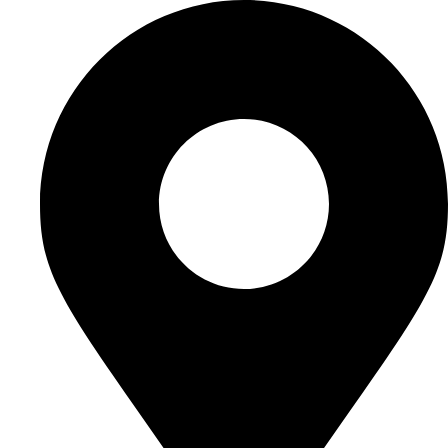
Videre
til
indhold