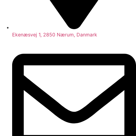
Ekenæsvej 1, 2850 Nærum, Danmark