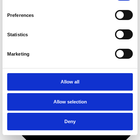
Detaljeret brugsanvisning
Sådan gør du (med billeder)
Preferences
Polersvamp til maskinel brug
Ultraglozz SuperVinyl
Ultraglozz Cleanit
Statistics
Bådudstyr
Marketing
Allow all
Allow selection
Deny