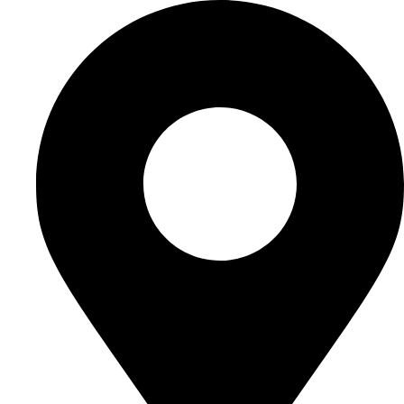
Videre
til
indhold