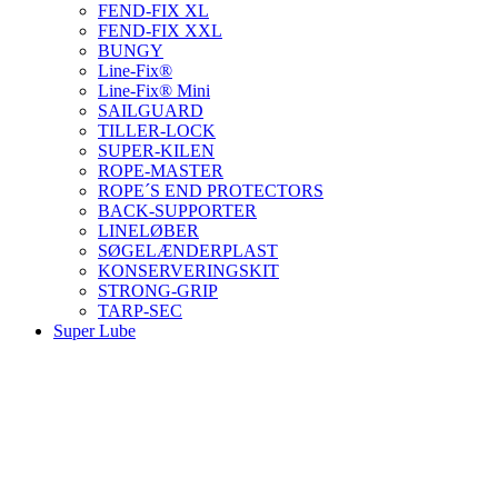
FEND-FIX XL
FEND-FIX XXL
BUNGY
Line-Fix®
Line-Fix® Mini
SAILGUARD
TILLER-LOCK
SUPER-KILEN
ROPE-MASTER
ROPE´S END PROTECTORS
BACK-SUPPORTER
LINELØBER
SØGELÆNDERPLAST
KONSERVERINGSKIT
STRONG-GRIP
TARP-SEC
Super Lube