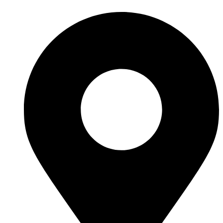
Videre
til
indhold