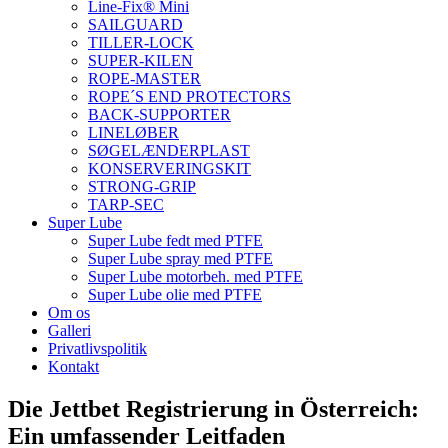
Line-Fix® Mini
SAILGUARD
TILLER-LOCK
SUPER-KILEN
ROPE-MASTER
ROPE´S END PROTECTORS
BACK-SUPPORTER
LINELØBER
SØGELÆNDERPLAST
KONSERVERINGSKIT
STRONG-GRIP
TARP-SEC
Super Lube
Super Lube fedt med PTFE
Super Lube spray med PTFE
Super Lube motorbeh. med PTFE
Super Lube olie med PTFE
Om os
Galleri
Privatlivspolitik
Kontakt
Die Jettbet Registrierung in Österreich:
Ein umfassender Leitfaden