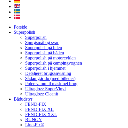
Forside
Superpolish
Superpolish
Spørgsmål og svar
Superpolish på bilen
Superpolish på båden
Superpolish på motorcyklen
Superpolish på campingvognen
Superpolish i hjemmet
Detaljeret brugsanvisning
Sådan gør du (med billeder)
Polersvamp til maskinel brug
Ultraglozz SuperVinyl
Ultraglozz Cleanit
Bådudstyr
FEND-FIX
FEND-FIX XL
FEND-FIX XXL
BUNGY
Line-Fix®