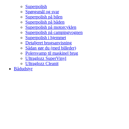
Superpolish
Spørgsmål og svar
Superpolish på bilen
Superpolish på båden
Superpolish på motorcyklen
Superpolish på campingvognen
Superpolish i hjemmet
Detaljeret brugsanvisning
Sådan gør du (med billeder)
Polersvamp til maskinel brug
Ultraglozz SuperVinyl
Ultraglozz Cleanit
Bådudstyr