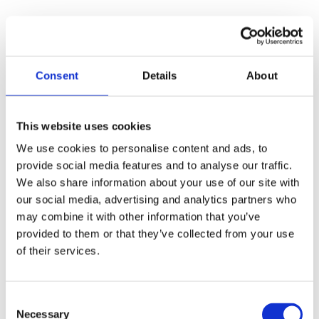
Superpolish
Spørgsmål og svar
Consent
Details
About
Superpolish på bilen
Superpolish på båden
Superpolish på motorcyklen
Superpolish på campingvognen
This website uses cookies
Superpolish i hjemmet
Detaljeret brugsanvisning
We use cookies to personalise content and ads, to
Sådan gør du (med billeder)
provide social media features and to analyse our traffic.
Polersvamp til maskinel brug
Ultraglozz SuperVinyl
We also share information about your use of our site with
Ultraglozz Cleanit
our social media, advertising and analytics partners who
Bådudstyr
may combine it with other information that you’ve
provided to them or that they’ve collected from your use
of their services.
Consent
Necessary
Selection