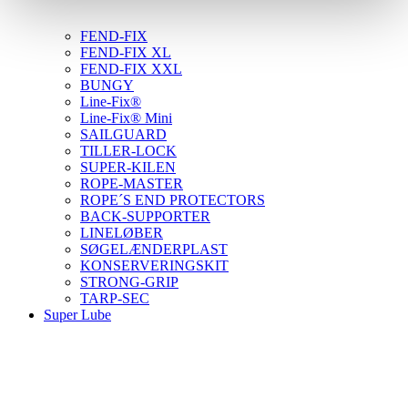
FEND-FIX
FEND-FIX XL
FEND-FIX XXL
BUNGY
Line-Fix®
Line-Fix® Mini
SAILGUARD
TILLER-LOCK
SUPER-KILEN
ROPE-MASTER
ROPE´S END PROTECTORS
BACK-SUPPORTER
LINELØBER
SØGELÆNDERPLAST
KONSERVERINGSKIT
STRONG-GRIP
TARP-SEC
Super Lube