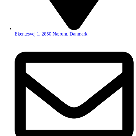
Ekenæsvej 1, 2850 Nærum, Danmark