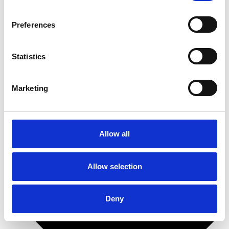
Detaljeret brugsanvisning
Sådan gør du (med billeder)
Preferences
Polersvamp til maskinel brug
Ultraglozz SuperVinyl
Ultraglozz Cleanit
Statistics
Bådudstyr
Marketing
Allow all
Allow selection
Deny