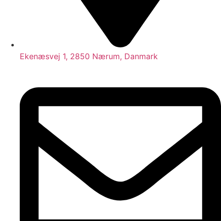
Ekenæsvej 1, 2850 Nærum, Danmark