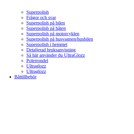
Superpolish
Frågor och svar
Superpolish på bilen
Superpolish på båten
Superpolish på motorcyklen
Superpolish på husvagnen/husbilen
Superpolish i hemmet
Detaljerad bruksanvisning
Så här använder du UltraGlozz
Polerrondel
Ultraglozz
Ultraglozz
Båttillbehör