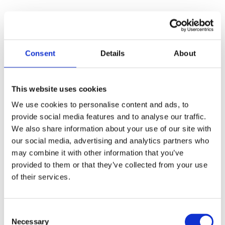
Superpolish
Consent
Details
About
Frågor och svar
Superpolish på bilen
Superpolish på båten
Superpolish på motorcyklen
This website uses cookies
Superpolish på husvagnen/husbilen
Superpolish i hemmet
We use cookies to personalise content and ads, to
Detaljerad bruksanvisning
provide social media features and to analyse our traffic.
Så här använder du UltraGlozz
Polerrondel
We also share information about your use of our site with
Ultraglozz
our social media, advertising and analytics partners who
Ultraglozz
may combine it with other information that you’ve
Båttillbehör
provided to them or that they’ve collected from your use
of their services.
Consent
Necessary
Selection