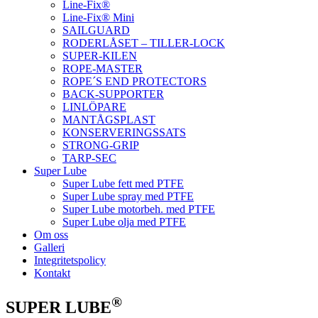
Line-Fix®
Line-Fix® Mini
SAILGUARD
RODERLÅSET – TILLER-LOCK
SUPER-KILEN
ROPE-MASTER
ROPE´S END PROTECTORS
BACK-SUPPORTER
LINLÖPARE
MANTÅGSPLAST
KONSERVERINGSSATS
STRONG-GRIP
TARP-SEC
Super Lube
Super Lube fett med PTFE
Super Lube spray med PTFE
Super Lube motorbeh. med PTFE
Super Lube olja med PTFE
Om oss
Galleri
Integritetspolicy
Kontakt
®
SUPER LUBE