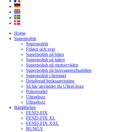
Home
Superpolish
Superpolish
Frågor och svar
Superpolish på bilen
Superpolish på båten
Superpolish på motorcyklen
Superpolish på husvagnen/husbilen
Superpolish i hemmet
Detaljerad bruksanvisning
Så här använder du UltraGlozz
Polerrondel
Ultraglozz
Ultraglozz
Båttillbehör
FEND-FIX
FEND-FIX XL
FEND-FIX XXL
BUNGY