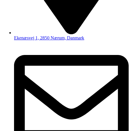
Ekenæsvej 1, 2850 Nærum, Danmark