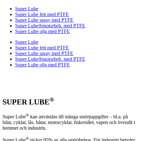
Super Lube
Super Lube fett med PTFE
Super Lube spray med PTFE
Super Lube®motorbeh. med PTFE
Super Lube olja med PTFE
Super Lube
Super Lube fett med PTFE
Super Lube spray med PTFE
Super Lube®motorbeh. med PTFE
Super Lube olja med PTFE
®
SUPER LUBE
®
Super Lube
kan användas till många smörjuppgifter – bl.a. på
bilar, cyklar, lås, båtar, motorcyklar, fiskeruller, vapen och överallt i
hemmet och industrin.
®
Super Lube
täcker 95% av alla smörjbehov. För industrin betyder