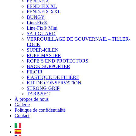
FEND-FIX
FEND-FIX XL
FEND-FIX XXL
BUNGY
Line-Fix®
Line-Fix® Mini
SAILGUARD
VERROUILLAGE DE GOUVERNAIL – TILLER-
LOCK
SUPER-KILEN
ROPE-MASTER
ROPE´S END PROTECTORS
BACK-SUPPORTER
FILOIR
PlASTIQUE DE FILIÈRE
KIT DE CONSERVATION
STRONG-GRIP
TARP-SEC
À propos de nous
Gallerie
Politique de confidentialité
Contact