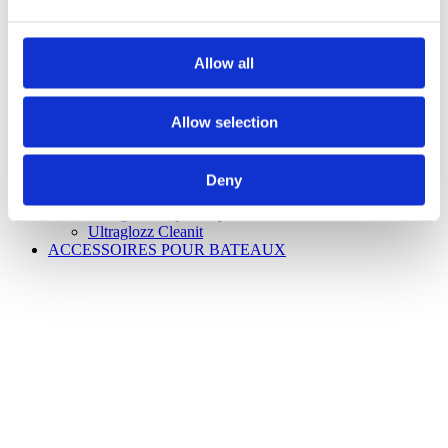
Allow all
Superpolish
Allow selection
Questions – réponses
Superpolish sur la voiture, le bateau etc.
Le mode d’emploi
Voici comment utiliser l’UltraGlozz
Deny
Éponge à polir
Ultraglozz SuperVinyl
Ultraglozz Cleanit
ACCESSOIRES POUR BATEAUX