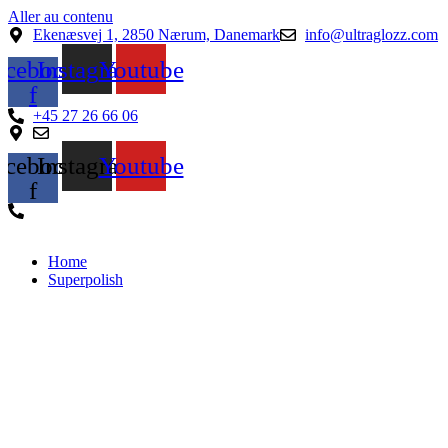
Aller au contenu
Ekenæsvej 1, 2850 Nærum, Danemark
info@ultraglozz.com
acebook-
Instagram
Youtube
f
+45 27 26 66 06
acebook-
Instagram
Youtube
f
Home
Superpolish