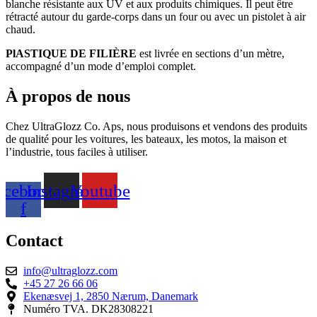
blanche résistante aux UV et aux produits chimiques. Il peut être
rétracté autour du garde-corps dans un four ou avec un pistolet à air
chaud.
PlASTIQUE DE FILIÈRE
est livrée en sections d’un mètre,
accompagné d’un mode d’emploi complet.
À propos de nous
Chez UltraGlozz Co. Aps, nous produisons et vendons des produits
de qualité pour les voitures, les bateaux, les motos, la maison et
l’industrie, tous faciles à utiliser.
acebook-
Instagram
Youtube
f
Contact
info@ultraglozz.com
+45 27 26 66 06
Ekenæsvej 1, 2850 Nærum, Danemark
Numéro TVA. DK28308221