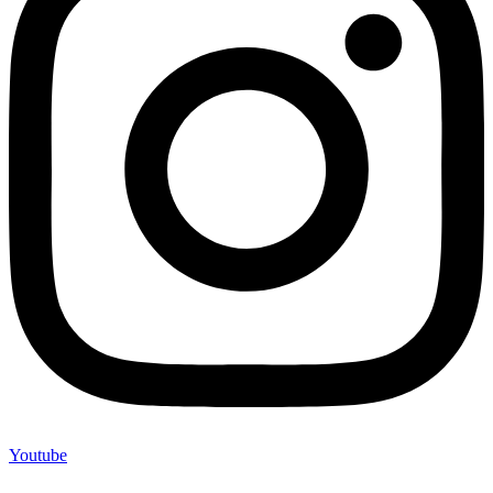
Youtube