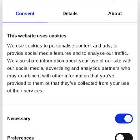
Consent
Details
About
This website uses cookies
We use cookies to personalise content and ads, to
provide social media features and to analyse our traffic.
We also share information about your use of our site with
our social media, advertising and analytics partners who
Forside
may combine it with other information that you’ve
Superpolish
provided to them or that they’ve collected from your use
Superpolish
Spørgsmål og svar
of their services.
Superpolish på bilen
Superpolish på båden
Superpolish på motorcyklen
Consent
Superpolish på campingvognen
Necessary
Superpolish i hjemmet
Selection
Detaljeret brugsanvisning
Sådan gør du (med billeder)
Polersvamp til maskinel brug
Preferences