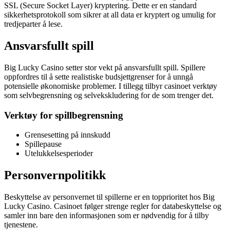
SSL (Secure Socket Layer) kryptering. Dette er en standard
sikkerhetsprotokoll som sikrer at all data er kryptert og umulig for
tredjeparter å lese.
Ansvarsfullt spill
Big Lucky Casino setter stor vekt på ansvarsfullt spill. Spillere
oppfordres til å sette realistiske budsjettgrenser for å unngå
potensielle økonomiske problemer. I tillegg tilbyr casinoet verktøy
som selvbegrensning og selvekskludering for de som trenger det.
Verktøy for spillbegrensning
Grensesetting på innskudd
Spillepause
Utelukkelsesperioder
Personvernpolitikk
Beskyttelse av personvernet til spillerne er en topprioritet hos Big
Lucky Casino. Casinoet følger strenge regler for databeskyttelse og
samler inn bare den informasjonen som er nødvendig for å tilby
tjenestene.