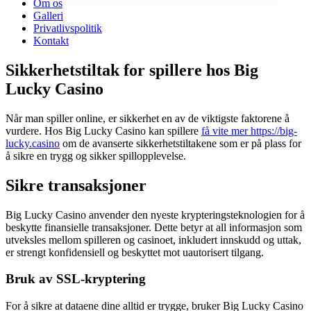
Om os
Galleri
Privatlivspolitik
Kontakt
Sikkerhetstiltak for spillere hos Big
Lucky Casino
Når man spiller online, er sikkerhet en av de viktigste faktorene å
vurdere. Hos Big Lucky Casino kan spillere
få vite mer https://big-
lucky.casino
om de avanserte sikkerhetstiltakene som er på plass for
å sikre en trygg og sikker spillopplevelse.
Sikre transaksjoner
Big Lucky Casino anvender den nyeste krypteringsteknologien for å
beskytte finansielle transaksjoner. Dette betyr at all informasjon som
utveksles mellom spilleren og casinoet, inkludert innskudd og uttak,
er strengt konfidensiell og beskyttet mot uautorisert tilgang.
Bruk av SSL-kryptering
For å sikre at dataene dine alltid er trygge, bruker Big Lucky Casino