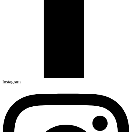
Instagram