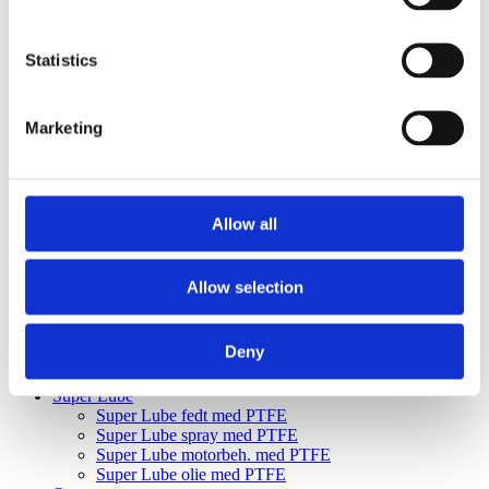
Ultraglozz SuperVinyl
Ultraglozz Cleanit
Bådudstyr
Statistics
FEND-FIX
FEND-FIX XL
FEND-FIX XXL
BUNGY
Marketing
Line-Fix®
Line-Fix® Mini
SAILGUARD
TILLER-LOCK
SUPER-KILEN
Allow all
ROPE-MASTER
ROPE´S END PROTECTORS
BACK-SUPPORTER
Allow selection
LINELØBER
SØGELÆNDERPLAST
KONSERVERINGSKIT
Deny
STRONG-GRIP
TARP-SEC
Super Lube
Super Lube fedt med PTFE
Super Lube spray med PTFE
Super Lube motorbeh. med PTFE
Super Lube olie med PTFE