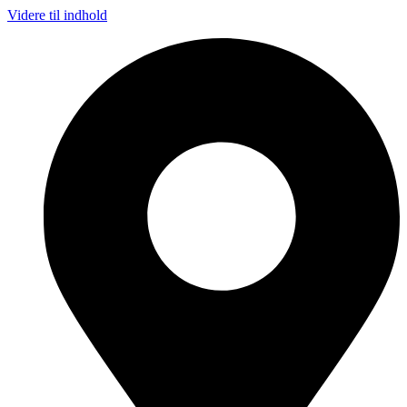
Videre til indhold