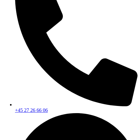
+45 27 26 66 06